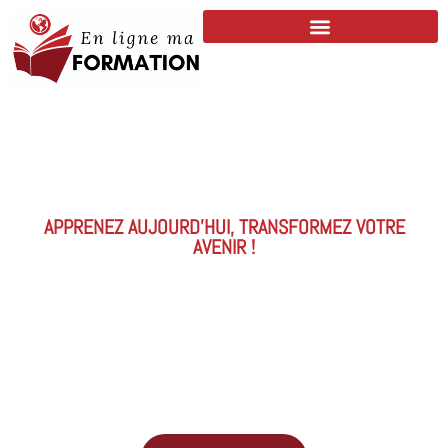
APPRENEZ AUJOURD’HUI, TRANSFORMEZ VOTRE
AVENIR !
FORMEZ-VOUS EN LIGNE, À VOTRE
RYTHME, OÙ QUE VOUS SOYEZ
Découvrez des formations certifiantes et accessibles 24h/24.
Progressez avec des contenus interactifs, un suivi personnalisé et
une méthode 100% flexible.